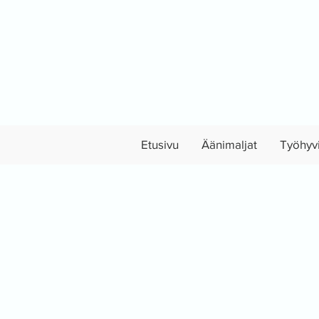
Etusivu
Äänimaljat
Työhyvi
Takaisin katalogiin