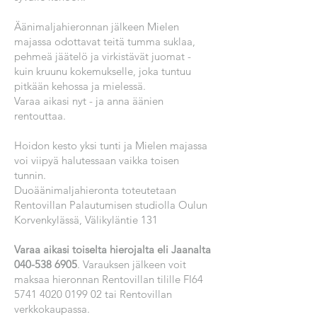
Äänimaljahieronnan jälkeen Mielen
majassa odottavat teitä tumma suklaa,
pehmeä jäätelö ja virkistävät juomat -
kuin kruunu kokemukselle, joka tuntuu
pitkään kehossa ja mielessä.
Varaa aikasi nyt - ja anna äänien
rentouttaa.
Hoidon kesto yksi tunti ja Mielen majassa
voi viipyä halutessaan vaikka toisen
tunnin.
Duoäänimaljahieronta toteutetaan
Rentovillan Palautumisen studiolla Oulun
Korvenkylässä, Välikyläntie 131
Varaa aikasi toiselta hierojalta eli Jaanalta
040-538 6905
. Varauksen jälkeen voit
maksaa hieronnan Rentovillan tilille FI64
5741 4020 0199 02
tai Rentovillan
verkkokaupassa.