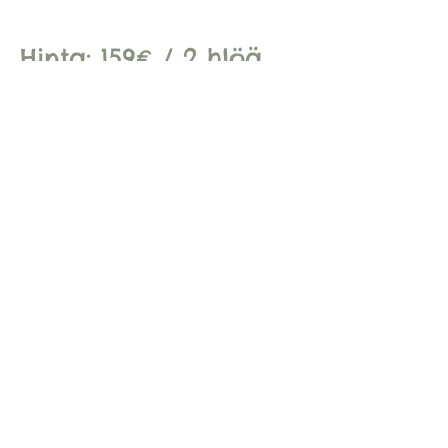
Hinta: 159€ / 2 hlöä
Verkkokauppaan >>
Seuraa
RentoVillaa