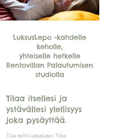
LuksusLepo -kahdelle
keholle,
yhteiselle hetkelle
Rentovillan Palautumisen
studiolla
Tilaa itsellesi ja
ystävällesi ylellisyys
joka pysäyttää.
Tilaa teille LuksusLepo. Tilaa