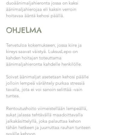
duoäänimaljahieronta jossa on kaksi
äänimaljahierojaa eli kaksin verroin
hoitavaa ääntä kehosi päällä.
OHJELMA
Tervetuloa kokemukseen, jossa kiire ja
kireys saavat väistyä. LuksusLepo on
kahden hoitajan toteuttama
äänimaljahieronta kahdelle henkilölle.
Soivat äänimaljat asetetaan kehosi päälle
jolloin lempeä värähtely purkaa stressiä
tavalla, jota ei voi sanoin selittää -vain
tuntea.
Rentoutushoito viimeistellään lempeällä,
sukat jalassa tehtävällä maadoittavalla
jalkakäsittelyllä, joka palauttaa kehon
tähän hetkeen ja juurruttaa rauhan tunteen
syvälle kehoon.